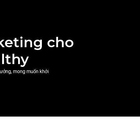
keting cho
lthy
 tưởng, mong muốn khởi