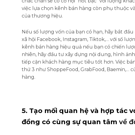
chắc chắn sẽ có cơ hội “hốt bạc” với lượng khá
việc lựa chọn kênh bán hàng còn phụ thuộc và
của thương hiệu.
Nếu số lượng vốn của bạn có hạn, hãy bắt đầu
xã hội Facebook, Instagram, Tiktok,… với số l
kênh bán hàng hiệu quả nếu bạn có chiến lượ
nhiên, hãy đầu tư xây dựng nội dung, hình ảnh
tiếp cận khách hàng mục tiêu tốt hơn. Việc b
thứ 3 như ShoppeFood, GrabFood, Baemin,… cũ
hàng.
5. Tạo mối quan hệ và hợp tác 
đồng có cùng sự quan tâm
về đ