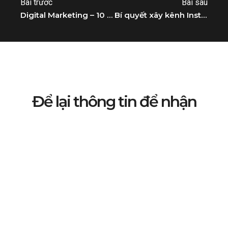
Bài trước
Bài sau
Digital Marketing – 10 hình thức quảng cáo phổ biến năm 2023
Bí quyết xây kênh Instagram tăng chuyển đổi cho doanh nghiệp
Để lại thông tin để nhận
được chia sẻ kiến thức Social
Media & Branding MIỄN PHÍ