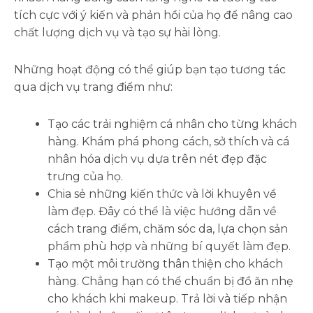
tích cực với ý kiến và phản hồi của họ để nâng cao
chất lượng dịch vụ và tạo sự hài lòng.
Những hoạt động có thể giúp bạn tạo tương tác
qua dịch vụ trang điểm như:
Tạo các trải nghiệm cá nhân cho từng khách
hàng. Khám phá phong cách, sở thích và cá
nhân hóa dịch vụ dựa trên nét đẹp đặc
trưng của họ.
Chia sẻ những kiến thức và lời khuyên về
làm đẹp. Đây có thể là việc hướng dẫn về
cách trang điểm, chăm sóc da, lựa chọn sản
phẩm phù hợp và những bí quyết làm đẹp.
Tạo một môi trường thân thiện cho khách
hàng. Chẳng hạn có thể chuẩn bị đồ ăn nhẹ
cho khách khi makeup. Trả lời và tiếp nhận