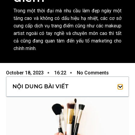
Trong một thời đại mà nhu cầu làm đẹp ngày một
tăng cao và không có dấu hiệu hạ nhiệt, các cơ sở
cung cấp dịch vụ trang điểm cũng như các makeup
artist ngoài có tay nghề và chuyên môn cao thì tất
cả cũng đang quan tâm đến yếu tố marketing cho
chính mình.
October 18, 2023
16:22
No Comments
NỘI DUNG BÀI VIẾT