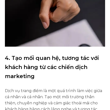
4. Tạo mối quan hệ, tương tác với
khách hàng từ các chiến dịch
marketing
Dịch vụ trang điểm là một quá trình làm việc giữa
cá nhân và cá nhân. Tạo một môi trường thân
thiện, chuyên nghiệp và cảm giác thoải mái cho
khách hàng bằng cách lắng nghe và tương tác