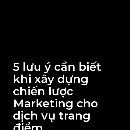
5 lưu ý cần biết
khi xây dựng
chiến lược
Marketing cho
dịch vụ trang
điểm