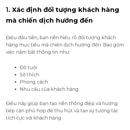
1.
Xác định đối tượng khách hàng
mà chiến dịch hướng đến
Điều đầu tiên, bạn nên hiểu rõ đối tượng khách
hàng mục tiêu mà chiến dịch hướng đến. Bao gồm
việc nắm bắt thông tin như:
Độ tuổi
Sở thích
Phong cách
Nhu cầu của khách hàng
Điều này giúp bạn tạo nên thông điệp và hướng
tiếp cận phù hợp để thu hút và tạo sự tương tác
tích cực với khách hàng.