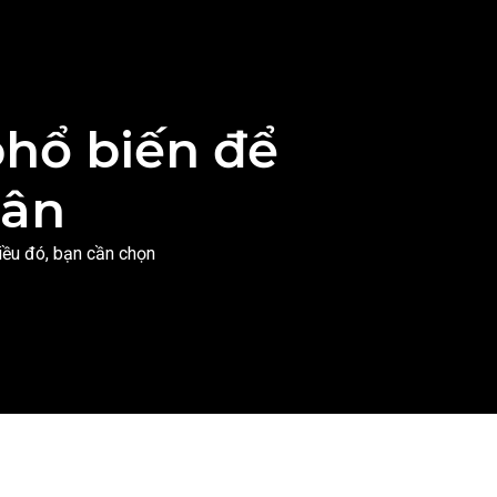
phổ biến để
hân
iều đó, bạn cần chọn