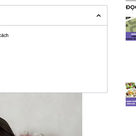
ĐỌ
cách