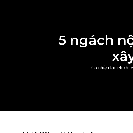
5 ngách nộ
xâ
Có nhiều lợi ích kh